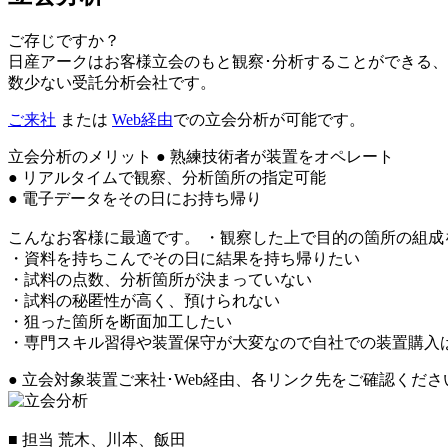
ご存じですか？
日産アークはお客様立会のもと観察･分析することができる、
数少ない受託分析会社です。
ご来社
または
Web経由
での立会分析が可能です。
立会分析のメリット
● 熟練技術者が装置をオペレート
● リアルタイムで観察、分析箇所の指定可能
● 電子データをその日にお持ち帰り
こんなお客様に最適です。
・観察した上で目的の箇所の組成
・資料を持ちこんでその日に結果を持ち帰りたい
・試料の点数、分析箇所が決まっていない
・試料の秘匿性が高く、預けられない
・狙った箇所を断面加工したい
・専門スキル習得や装置保守が大変なので自社での装置購入
● 立会対象装置
ご来社･Web経由、各リンク先をご確認くださ
■ 担当
荒木、川本、飯田