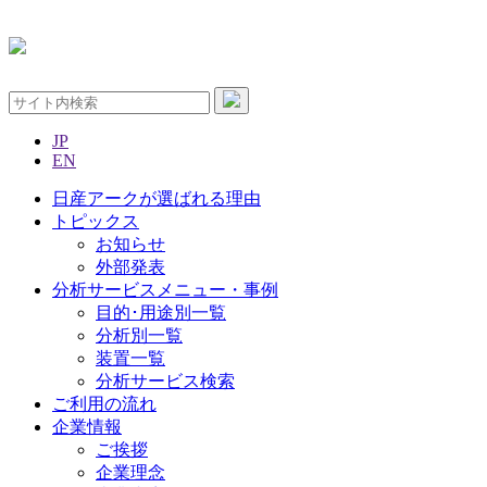
JP
EN
日産アークが選ばれる理由
トピックス
お知らせ
外部発表
分析サービスメニュー・事例
目的･用途別一覧
分析別一覧
装置一覧
分析サービス検索
ご利用の流れ
企業情報
ご挨拶
企業理念